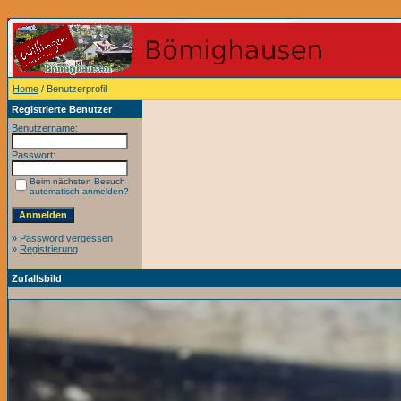
Home
/ Benutzerprofil
Registrierte Benutzer
Benutzername:
Passwort:
Beim nächsten Besuch
automatisch anmelden?
»
Password vergessen
»
Registrierung
Zufallsbild