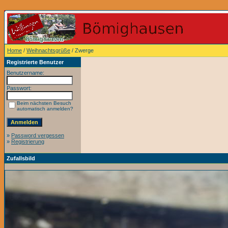
Home
/
Weihnachtsgrüße
/ Zwerge
Registrierte Benutzer
Benutzername:
Passwort:
Beim nächsten Besuch
automatisch anmelden?
»
Password vergessen
»
Registrierung
Zufallsbild